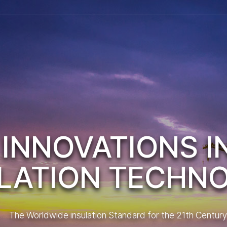
INNOVATIONS I
LATION TECHN
The Worldwide insulation Standard for the 21th Century