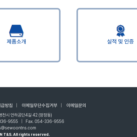
제품소개
실적 및 인증
취급방침
|
이메일무단수집거부
|
이메일문의
 영천시 언하공단4길 42 (망정동)
|
-336-9555
Fax. 054-336-9556
les@sewoontns.com
T&S. All rights reserved.